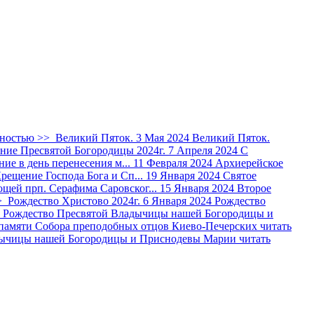
лностью >>
Великий Пяток.
3 Мая 2024
Великий Пяток.
ние Пресвятой Богородицы 2024г.
7 Апреля 2024
С
ие в день перенесения м...
11 Февраля 2024
Архиерейское
рещение Господа Бога и Сп...
19 Января 2024
Святое
ощей прп. Серафима Саровског...
15 Января 2024
Второе
>
Рождество Христово 2024г.
6 Января 2024
Рождество
Рождество Пресвятой Владычицы нашей Богородицы и
памяти Собора преподобных отцов Киево-Печерских
читать
дычицы нашей Богородицы и Приснодевы Марии
читать