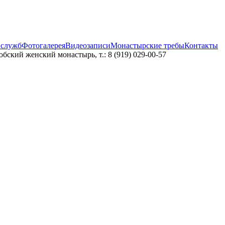
 служб
Фотогалерея
Видеозаписи
Монастырские требы
Контакты
бский женский монастырь, т.: 8 (919) 029-00-57