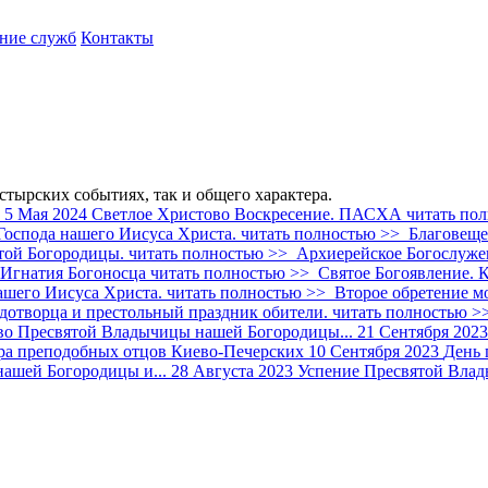
ние служб
Контакты
стырских событиях, так и общего характера.
5 Мая 2024
Светлое Христово Воскресение. ПАСХА
читать по
оспода нашего Иисуса Христа.
читать полностью >>
Благовеще
той Богородицы.
читать полностью >>
Архиерейское Богослужен
 Игнатия Богоносца
читать полностью >>
Святое Богоявление. К
ашего Иисуса Христа.
читать полностью >>
Второе обретение м
удотворца и престольный праздник обители.
читать полностью >
во Пресвятой Владычицы нашей Богородицы...
21 Сентября 2023
ра преподобных отцов Киево-Печерских
10 Сентября 2023
День 
ашей Богородицы и...
28 Августа 2023
Успение Пресвятой Вла