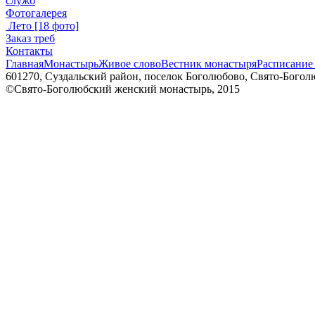
служб
Фотогалерея
Лето
[18 фото]
Заказ треб
Контакты
Главная
Монастырь
Живое слово
Вестник монастыря
Расписание
601270, Суздальский район, поселок Боголюбово, Свято-Боголю
©Свято-Боголюбский женский монастырь, 2015