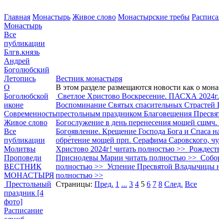
Главная
Монастырь
Живое слово
Монастырские требы
Расписа
Монастырь
Все
публикации
Блгв.князь
Андрей
Боголюбский
Летопись
Вестник монастыря
О
В этом разделе размещаются новости как о мона
Боголюбской
Светлое Христово Воскресение. ПАСХА 2024г.
иконе
Воспоминание Святых спасительных Страстей Г
Современность
престольным праздником Благовещения Пресвя
Живое слово
Богослужение в день перенесения мощей сщмч.
Все
Богоявление. Крещение Господа Бога и Спаса н
публикации
обре́тение мощей прп. Серафима Саровского, ч
Молитвы
Христово 2024г!
читать полностью >>
Рождест
Проповеди
Приснодевы Марии
читать полностью >>
Собо
ВЕСТНИК
полностью >>
Успение Пресвятой Владычицы н
МОНАСТЫРЯ
полностью >>
Престольный
Страницы:
Пред.
1
...
3
4
5
6
7
8
След.
Все
праздник
[4
фото]
Расписание