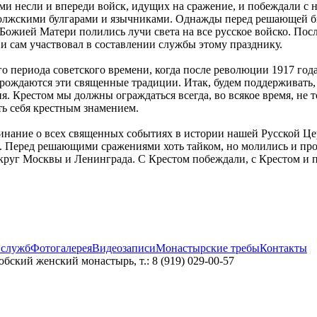
ми несли и впереди войск, идущих на сражение, и побеждали с 
олжскими булгарами и язычниками. Однажды перед решающей бит
 Божией Матери полились лучи света на все русское войско. Пос
 сам участвовал в составлении службы этому празднику.
ого периода советского времени, когда после революции 1917 го
зрождаются эти священные традиции. Итак, будем поддерживать,
. Крестом мы должны ограждаться всегда, во всякое время, не 
ть себя крестным знамением.
инание о всех священных событиях в истории нашей Русской Цер
Перед решающими сражениями хоть тайком, но молились и прос
округ Москвы и Ленинграда. С Крестом побеждали, с Крестом и 
 служб
Фотогалерея
Видеозаписи
Монастырские требы
Контакты
бский женский монастырь, т.: 8 (919) 029-00-57