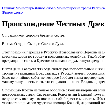
Главная
Монастырь
Живое слово
Монастырские требы
Расписа
Живое слово
Происхождение Честных Древ
С праздником, дорогие братья и сестры!
Во имя Отца, и Сына, и Святаго Духа.
Этот праздник перешел в Русскую Православную Церковь из Ви
крестных ходов по городу и водосвятных молебнов. Такой обыч
прекращения святым Крестом освящали окружающую среду и во
В этот день 1 августа 988 года святой равноапостольный кня
Троицы на праздник Всех святых, в Русской земле просиявших
было величайшее событие, которое 1000 лет назад перевернуло
малому чину в честь того, что св. равноап. князь Владимир кре
С помощью Креста не только боролись с болезнетворными эпи
православных стран. Св. равноап. Константин Великий тоже с 
неприятеля, потому что носили с собой крест и молились. Ибо
множество примеров чудесной помощи Божией, дарованной от 