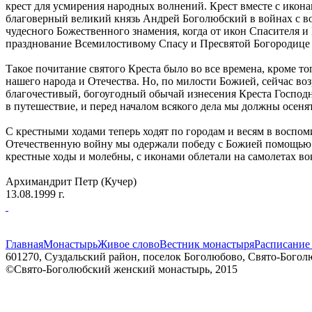
крест для усмирения народных волнений. Крест вместе с икона
благоверный великий князь Андрей Боголюбский в войнах с в
чудесного Божественного знамения, когда от икон Спасителя и
празднование Всемилостивому Спасу и Пресвятой Богородице и
Такое почитание святого Креста было во все времена, кроме т
нашего народа и Отечества. Но, по милости Божией, сейчас во
благочестивый, богоугодный обычай изнесения Креста Господня
в путешествие, и перед началом всякого дела мы должны осеня
С крестными ходами теперь ходят по городам и весям в воспом
Отечественную войну мы одержали победу с Божией помощью. 
крестные ходы и молебны, с иконами облетали на самолетах в
Архимандрит Петр (Кучер)
13.08.1999 г.
Главная
Монастырь
Живое слово
Вестник монастыря
Расписание
601270, Суздальский район, поселок Боголюбово, Свято-Боголю
©Свято-Боголюбский женский монастырь, 2015