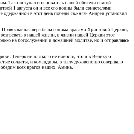
ним. Так поступал и основатель нашей обители святой
вой 1 августа он и все его воины были свидетелями
ле одержанной в этот день победы св.князь Андрей установил
да Православная вера была гонима врагами Христовой Церкви,
 возгревать в нашей жизни, в жизни нашей Церкви этот
только на богослужении и домашней молитве, но и отправляясь
кви. Теперь ни для кого не новость, что и в Великую
тые солдаты, и командиры, в тылу духовенство совершало
победим всех врагов наших. Аминь.