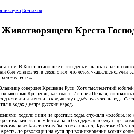
ние служб
Контакты
 Животворящего Креста Госпо
зантии. В Константинополе в этот день из царских палат изно
ай был установлен в связи с тем, что летом учащались случаи 
дное естество.
зь Владимир совершил Крещение Руси. Хотя тысячелетний юбиле
, однако само Крещение, как гласит История Церкви, состоялос
 ход истории и изменило к лучшему судьбу русского народа. Сег
стил в водах Днепра русский народ.
демиями, ходили с ним на крестные ходы, служили молебны, но
крестом, начертанным Богом на небе, одержал победу над своим
 святому царю Константину было показано под Крестом: «Сим по
Креста. До революции на Руси при возникновении всяких общес