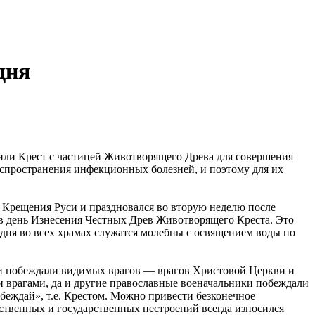
дня
сили Крест с частицей Животворящего Древа для совершения
распространения инфекционных болезней, и поэтому для их
й Крещения Руси и праздновался во вторую неделю после
ь в день Изнесения Честных Древ Животворящего Креста. Это
одня во всех храмах служатся молебны с освящением воды по
 и побеждали видимых врагов — врагов Христовой Церкви и
и врагами, да и другие православные военачальники побеждали
беждай», т.е. Крестом. Можно привести безконечное
твенных и государственных нестроений всегда износился